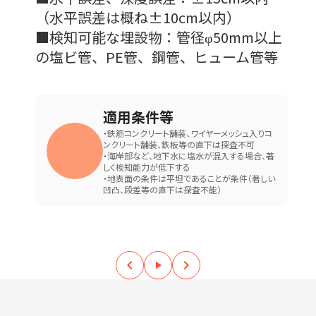
（水平誤差は概ね±10cm以内）
■検知可能な埋設物：管径φ50mm以上
の塩ビ管、PE管、鋼管、ヒューム管等
適用条件等
・鉄筋コンクリート舗装、ワイヤーメッシュ入りコ
ンクリート舗装、鉄板等の直下は探査不可
・海岸部など、地下水に塩水が混入する場合、著
しく検知能力が低下する
・地表面の条件は平坦であることが条件（著しい
凹凸、段差等の直下は探査不能）
keyboard_arrow_left
keyboard_arrow_right
play_arrow