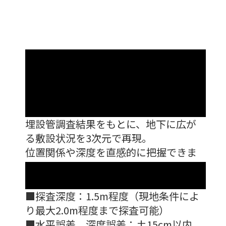
地中状況を可視化
| 埋設物の位置関
係を把握
埋設管調査結果をもとに、地下に広が
る敷設状況を3次元で再現。
位置関係や深度を直感的に把握できま
す。
探査適用範囲
■探査深度：1.5m程度（現地条件によ
り最大2.0m程度まで探査可能）
■水平誤差、深度誤差：±15cm以内