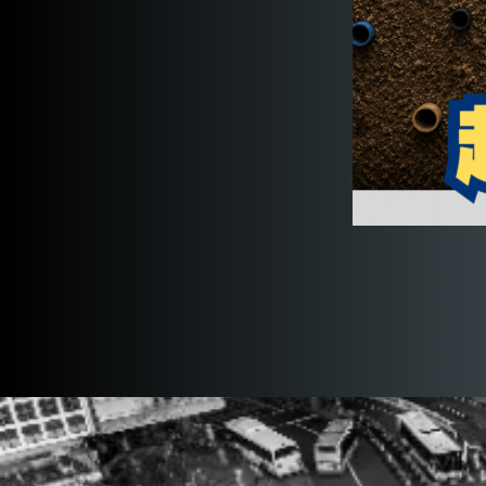
実際の埋設物の
位置と図面の位置