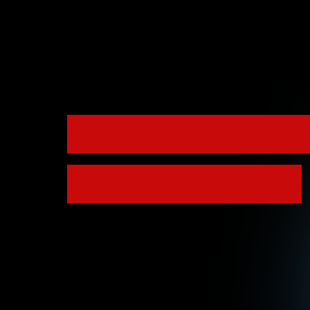
見えない｢リスク
見える｢安心｣へ