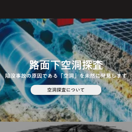
路面下空洞探査
陥没事故の原因である「空洞」を未然に発見します
空洞探査について