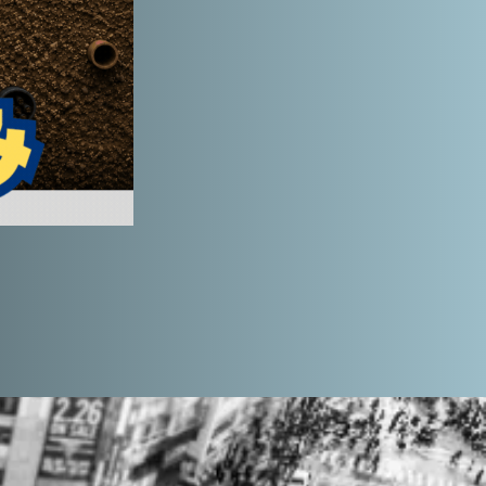
分散
り
正確な埋設状況が
大変