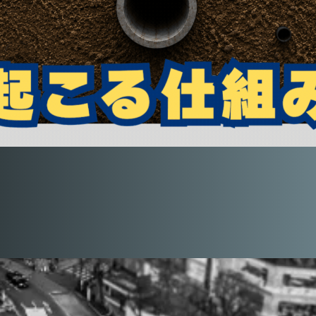
管理情報が
大型トラックが
されてお
探すのが
空洞がないか心配